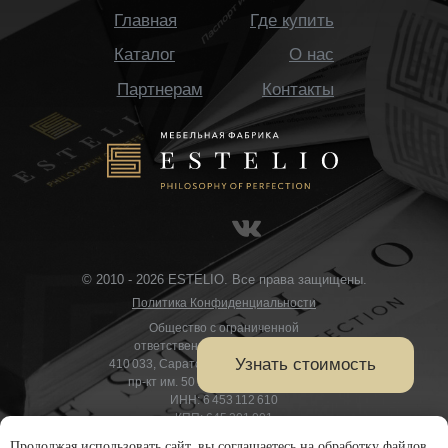
Главная
Где купить
Каталог
О нас
Партнерам
Контакты
© 2010 - 2026 ESTELIO. Все права защищены.
Политика Конфиденциальности
Общество с ограниченной
ответственностью «ИСТЕЛИО»
410 033, Саратовская область, Саратов,
пр-кт им. 50 лет Октября, д. 101 В
ИНН: 6 453 112 610
КПП: 645 301 001
Р/с: 40 702 810 012 550 037 504
Продолжая использовать сайт, вы соглашаетесь на обработку файлов