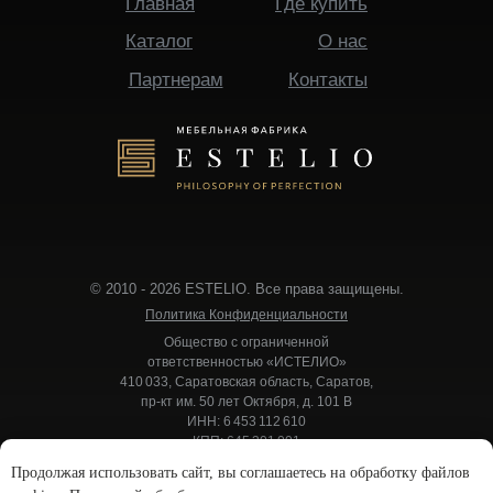
Главная
Где купить
Каталог
О нас
Партнерам
Контакты
© 2010 - 2026 ESTELIO. Все права защищены.
Политика Конфиденциальности
Общество с ограниченной
ответственностью «ИСТЕЛИО»
410 033, Саратовская область, Саратов,
пр-кт им. 50 лет Октября, д. 101 В
ИНН: 6 453 112 610
КПП: 645 301 001
Р/с: 40 702 810 012 550 037 504
Продолжая использовать сайт, вы соглашаетесь на обработку файлов
Банк: ПАО «СовкомБанк»