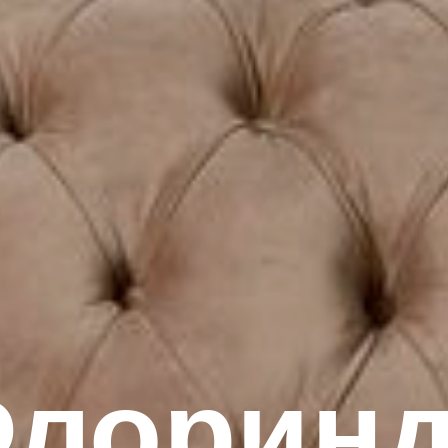
лорин